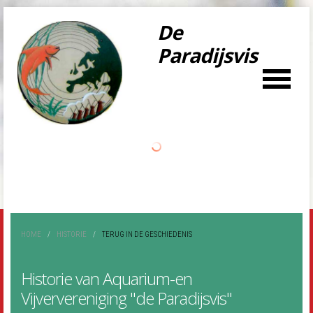
De
Paradijsvis
LOG IN
OR
REGISTER
Gebruikersnaa
m
Wachtwoord
HOME
/
HISTORIE
/
TERUG IN DE GESCHIEDENIS
Onthoud mij
Historie van Aquarium-en
Vijververeniging "de Paradijsvis"